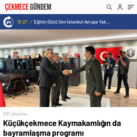
13:27
/
Eğitim Gücü Sen İstanbul Avrupa Yakası Şubesi İlk Genel Kurulunu Küçükçekmece’de Gerçekleştirdi
337 okunma
Küçükçekmece Kaymakamlığın da
bayramlaşma programı