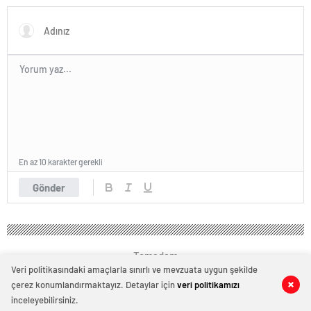
edilmedik hane ve esnaf
Denetim!
kalmayacak”
En az 10 karakter gerekli
Gönder
Temadam
Veri politikasındaki amaçlarla sınırlı ve mevzuata uygun şekilde
çerez konumlandırmaktayız. Detaylar için
veri politikamızı
0
0
inceleyebilirsiniz.