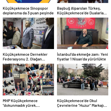
Küçükçekmece Sinopspor
Başbuğ Alparslan Türkeş,
deplansma da 3 puan peşinde
Küçükçekmece’de Dualarla
Anılacak
Küçükçekmece Dernekler
İstanbul’da ekmeğe zam: Yeni
Federasyonu 2. Olağan
fiyatlar 1 Nisan’da yürürlükte
kongresin de güven
tazelendi.
MHP Küçükçekmece
Küçükçekmece’de Okul
“dokunmadık yürek,
Çevrelerine “Huzur” Markajı:
girilmedik gönül, ziyaret
Emniyetten Geniş Kapsamlı