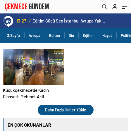
13:27
/
Eğitim Gücü Sen İstanbul Avrupa Yakası Şubesi İlk Genel Kurulunu Küçükçekmece’de Gerçekleştirdi
3.Sayfa
Avrupa
Bülten
Din
Eğitim
Hayat
Politi
Küçükçekmece’de Kadın
Cinayeti: Mehmet Akif
Mahallesi’nde Eşini
Bıçaklayarak Öldürdü
Daha Fazla Haber Yükle
EN ÇOK OKUNANLAR