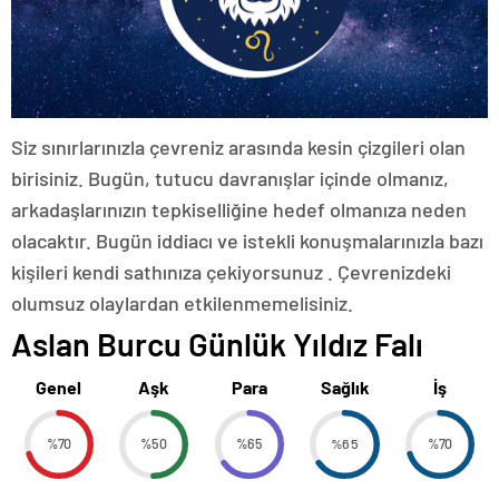
Siz sınırlarınızla çevreniz arasında kesin çizgileri olan
birisiniz. Bugün, tutucu davranışlar içinde olmanız,
arkadaşlarınızın tepkiselliğine hedef olmanıza neden
olacaktır. Bugün iddiacı ve istekli konuşmalarınızla bazı
kişileri kendi sathınıza çekiyorsunuz . Çevrenizdeki
olumsuz olaylardan etkilenmemelisiniz.
Aslan Burcu Günlük Yıldız Falı
Genel
Aşk
Para
Sağlık
İş
%70
%50
%65
%65
%70