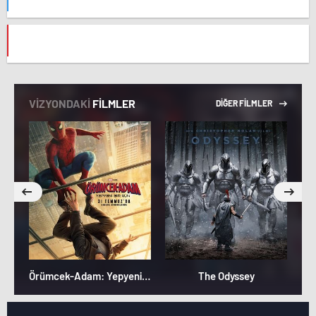
VİZYONDAKİ
FİLMLER
DİĞER FİLMLER
Örümcek-Adam: Yepyeni Bir Gün
The Odyssey