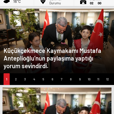
16°C
Durumu
02
00
Küçükçekmece Kaymakamı Mustafa
Anteplioğlu’nun paylaşıma yaptığı
yorum sevindirdi.