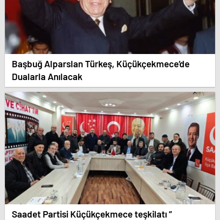
Başbuğ Alparslan Türkeş, Küçükçekmece’de
Dualarla Anılacak
Saadet Partisi Küçükçekmece teşkilatı ”