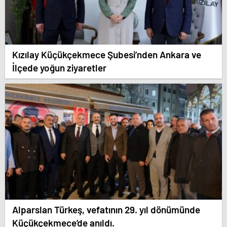
Kızılay Küçükçekmece Şubesi’nden Ankara ve
İlçede yoğun ziyaretler
Alparslan Türkeş, vefatının 29. yıl dönümünde
Küçükçekmece’de anıldı.