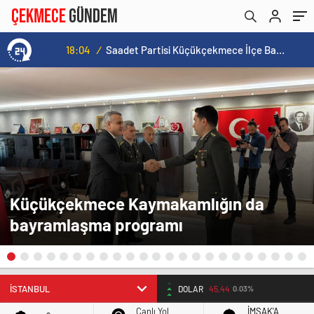
18:04
/
Saadet Partisi Küçükçekmece İlçe Başkanlığı’ndan Yerel Basınla İstişare Yemeği
Küçükçekmece Kaymakamlığın da
bayramlaşma programı
BIST
14.598,47
-1,23
Canlı Yol
İMSAK'A