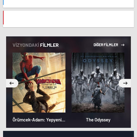
VİZYONDAKİ
FİLMLER
DİĞER FİLMLER
Örümcek-Adam: Yepyeni Bir Gün
The Odyssey