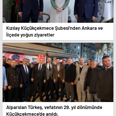
Kızılay Küçükçekmece Şubesi’nden Ankara ve
İlçede yoğun ziyaretler
Alparslan Türkeş, vefatının 29. yıl dönümünde
Küçükçekmece’de anıldı.