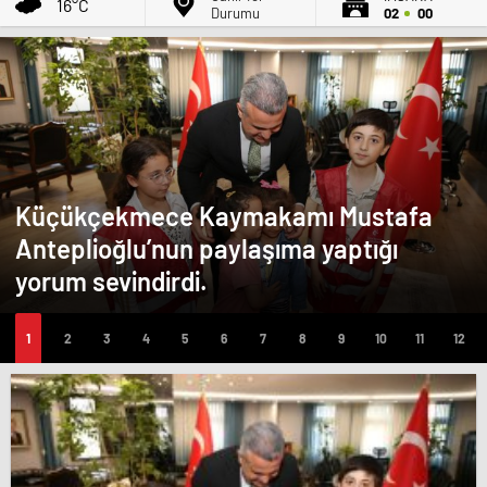
16°C
Durumu
02
00
Küçükçekmece Kaymakamı Mustafa
Anteplioğlu’nun paylaşıma yaptığı
yorum sevindirdi.