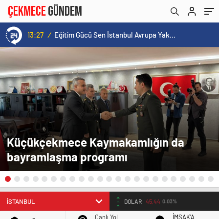
13:27
/
Eğitim Gücü Sen İstanbul Avrupa Yakası Şubesi İlk Genel Kurulunu Küçükçekmece’de Gerçekleştirdi
Küçükçekmece Kaymakamlığın da
bayramlaşma programı
BIST
14.598,47
-1,23
Canlı Yol
İMSAK'A