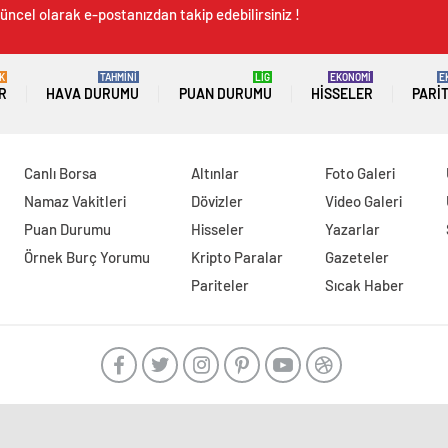
üncel olarak e-postanızdan takip edebilirsiniz !
K
TAHMİNİ
LİG
EKONOMİ
E
R
HAVA DURUMU
PUAN DURUMU
HISSELER
PARI
Canlı Borsa
Altınlar
Foto Galeri
Namaz Vakitleri
Dövizler
Video Galeri
Puan Durumu
Hisseler
Yazarlar
Örnek Burç Yorumu
Kripto Paralar
Gazeteler
Pariteler
Sıcak Haber