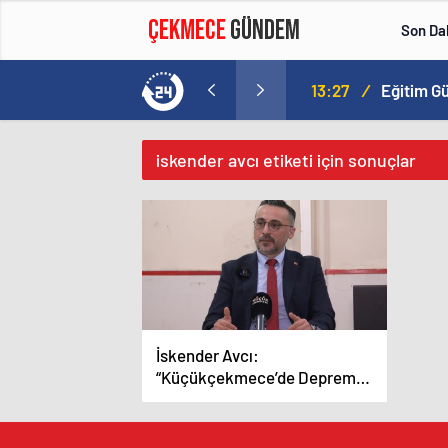
Son Da
13:27
/
iskender avcı etiketi için sonuçlar
İskender Avcı:
“Küçükçekmece’de Depreme
Karşı Kentsel Dönüşüm Artık
Zorunluluk”