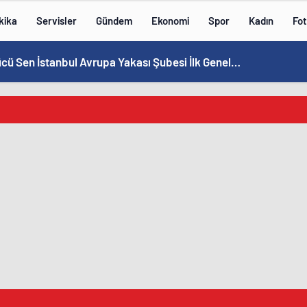
kika
Servisler
Gündem
Ekonomi
Spor
Kadın
Fot
Eğitim Gücü Sen İstanbul Avrupa Yakası Şubesi İlk Genel Kurulunu Küçükçekmece’de Gerçekleştirdi