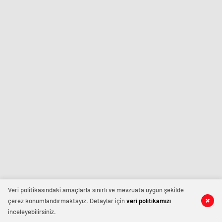
Veri politikasındaki amaçlarla sınırlı ve mevzuata uygun şekilde
çerez konumlandırmaktayız. Detaylar için
veri politikamızı
inceleyebilirsiniz.