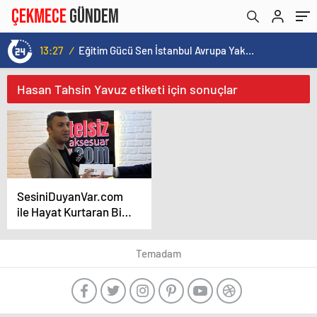
13:27
/
Eğitim Gücü Sen İstanbul Avrupa Yakası Şubesi İlk Genel Kurulunu Küçükçekmece’de Gerçekleştirdi
Hasan Tahsin Yavuz etiketi için sonuçlar
SesiniDuyanVar.com
ile Hayat Kurtaran Bir
Proje
Temadam