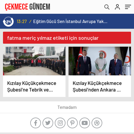
13:27
/
Eğitim Gücü Sen İstanbul Avrupa Yakası Şubesi İlk Genel Kurulunu Küçükçekmece’de Gerçekleştirdi
fatma meriç yılmaz etiketi için sonuçlar
Kızılay Küçükçekmece
Kızılay Küçükçekmece
Şubesi’ne Tebrik ve
Şubesi’nden Ankara ve
Dayanışma Ziyaretleri
İlçede yoğun ziyaretler
Sürüyor
Temadam