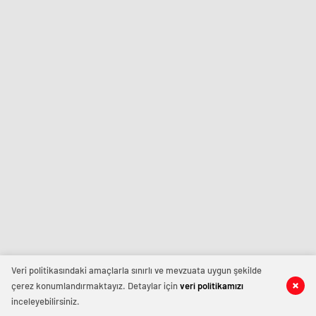
Veri politikasındaki amaçlarla sınırlı ve mevzuata uygun şekilde
çerez konumlandırmaktayız. Detaylar için
veri politikamızı
inceleyebilirsiniz.